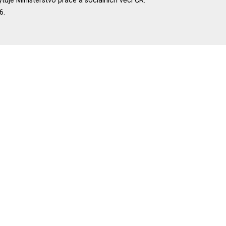
uje Ministerstvo práce a sociálních věcí ČR.
6.