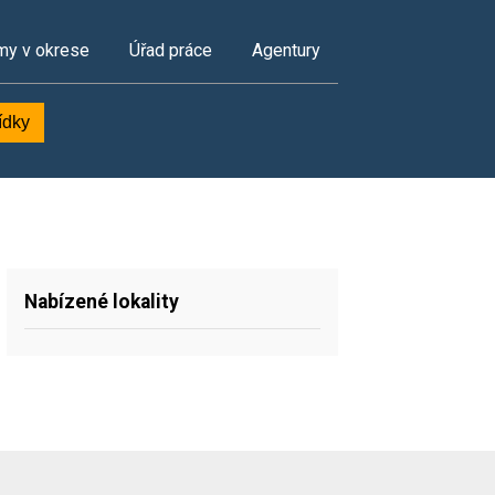
my v okrese
Úřad práce
Agentury
ídky
Nabízené lokality