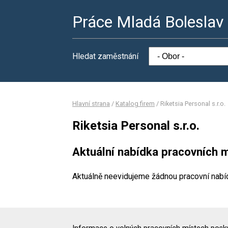
Práce Mladá Boleslav
Hledat zaměstnání
Hlavní strana
/
Katalog firem
/
Riketsia Personal s.r.o.
Riketsia Personal s.r.o.
Aktuální nabídka pracovních m
Aktuálně neevidujeme žádnou pracovní nabí