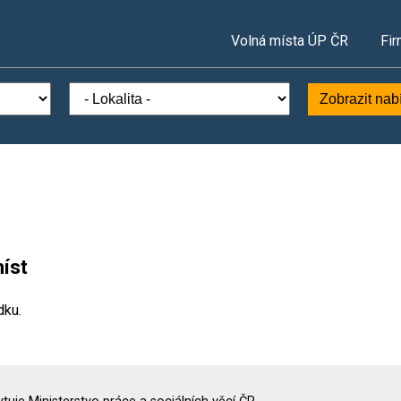
Volná místa ÚP ČR
Fir
Zobrazit nab
íst
dku.