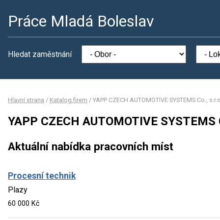
Práce Mladá Boleslav
Hledat zaměstnání
Hlavní strana
/
Katalog firem
/
YAPP CZECH AUTOMOTIVE SYSTEMS Co., s.r.o
YAPP CZECH AUTOMOTIVE SYSTEMS Co.
Aktuální nabídka pracovních míst
Procesní technik
Plazy
60 000 Kč