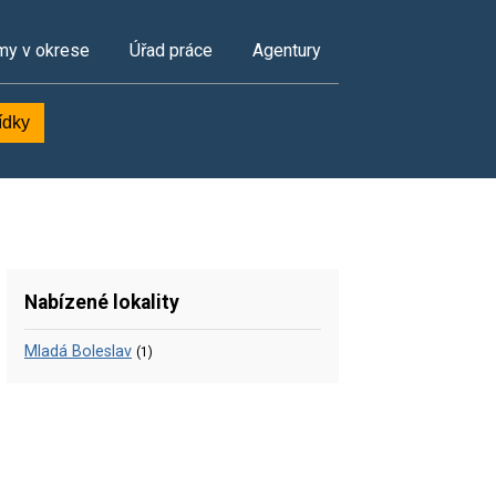
my v okrese
Úřad práce
Agentury
ídky
Nabízené lokality
Mladá Boleslav
(1)