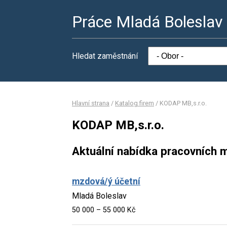
Práce Mladá Boleslav
Hledat zaměstnání
Hlavní strana
/
Katalog firem
/
KODAP MB,s.r.o.
KODAP MB,s.r.o.
Aktuální nabídka pracovních m
mzdová/ý účetní
Mladá Boleslav
50 000 – 55 000 Kč