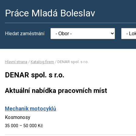
Práce Mladá Boleslav
Hledat zaměstnání
Hlavní strana
/
Katalog firem
/
DENAR spol. s r.o.
DENAR spol. s r.o.
Aktuální nabídka pracovních míst
Mechanik motocyklů
Kosmonosy
35 000 – 50 000 Kč