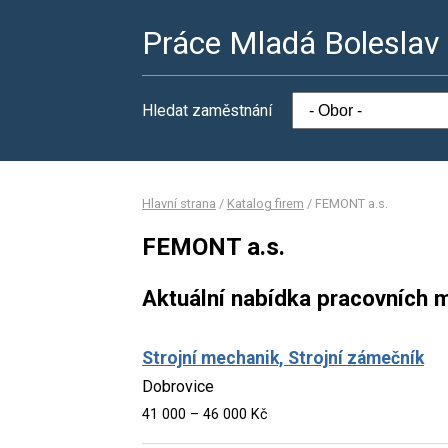
Práce Mladá Boleslav
Hledat zaměstnání
Hlavní strana
/
Katalog firem
/
FEMONT a.s.
FEMONT a.s.
Aktuální nabídka pracovních m
Strojní mechanik, Strojní zámečník
Dobrovice
41 000 – 46 000 Kč