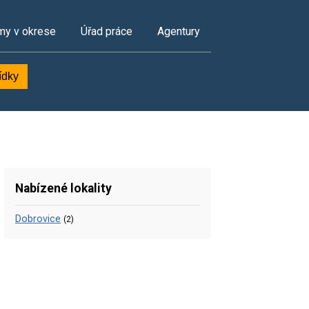
my v okrese
Úřad práce
Agentury
ídky
Nabízené lokality
Dobrovice
(2)