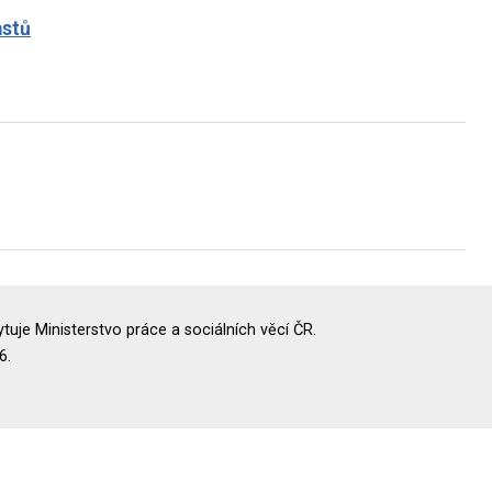
astů
uje Ministerstvo práce a sociálních věcí ČR.
6.