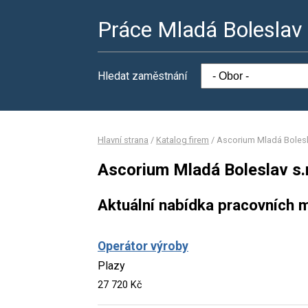
Práce Mladá Boleslav
Hledat zaměstnání
Hlavní strana
/
Katalog firem
/
Ascorium Mladá Bolesla
Ascorium Mladá Boleslav s.r
Aktuální nabídka pracovních m
Operátor výroby
Plazy
27 720 Kč