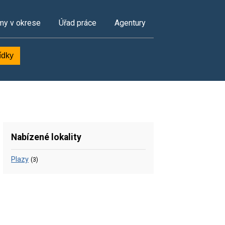
my v okrese
Úřad práce
Agentury
ídky
Nabízené lokality
Plazy
(3)