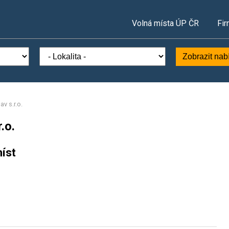
Volná místa ÚP ČR
Fir
Zobrazit nab
v s.r.o.
.o.
íst