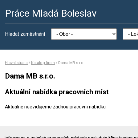
Práce Mladá Boleslav
Hledat zaměstnání
Hlavní strana
/
Katalog firem
/
Dama MB s.r.o.
Dama MB s.r.o.
Aktuální nabídka pracovních míst
Aktuálně neevidujeme žádnou pracovní nabídku.