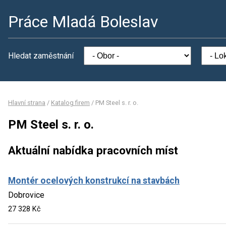
Práce Mladá Boleslav
Hledat zaměstnání
Hlavní strana
/
Katalog firem
/
PM Steel s. r. o.
PM Steel s. r. o.
Aktuální nabídka pracovních míst
Montér ocelových konstrukcí na stavbách
Dobrovice
27 328 Kč