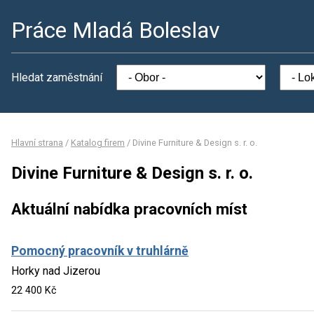
Práce Mladá Boleslav
Hledat zaměstnání
Hlavní strana
/
Katalog firem
/
Divine Furniture & Design s. r. o.
Divine Furniture & Design s. r. o.
Aktuální nabídka pracovních míst
Pomocný pracovník v truhlárně
Horky nad Jizerou
22 400 Kč