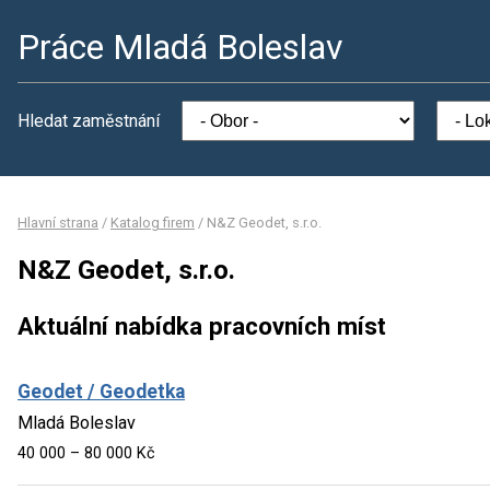
Práce Mladá Boleslav
Hledat zaměstnání
Hlavní strana
/
Katalog firem
/
N&Z Geodet, s.r.o.
N&Z Geodet, s.r.o.
Aktuální nabídka pracovních míst
Geodet / Geodetka
Mladá Boleslav
40 000 – 80 000 Kč