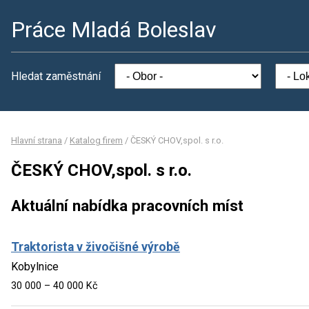
Práce Mladá Boleslav
Hledat zaměstnání
Hlavní strana
/
Katalog firem
/
ČESKÝ CHOV,spol. s r.o.
ČESKÝ CHOV,spol. s r.o.
Aktuální nabídka pracovních míst
Traktorista v živočišné výrobě
Kobylnice
30 000 – 40 000 Kč