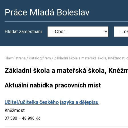
Práce Mladá Boleslav
Hledat zaměstnání
Hlavní strana
/
Katalog firem
/
Základní škola a mateřská škola, Kněžmost, 
Základní škola a mateřská škola, Kněž
Aktuální nabídka pracovních míst
Učitel/učitelka českého jazyka a dějepisu
Kněžmost
37 580 – 48 990 Kč