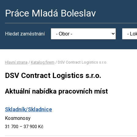
Práce Mladá Boleslav
Hledat zaměstnání
Hlavní strana
/
Katalog firem
/
DSV Contract Logistics s.r.o.
DSV Contract Logistics s.r.o.
Aktuální nabídka pracovních míst
Skladník/Skladnice
Kosmonosy
31 700 – 37 900 Kč