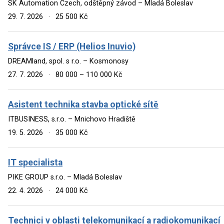
SK Automation Czech, odštěpný závod – Mladá Boleslav
29. 7. 2026
·
25 500 Kč
Správce IS / ERP (Helios Inuvio)
DREAMland, spol. s r.o. – Kosmonosy
27. 7. 2026
·
80 000 – 110 000 Kč
Asistent technika stavba optické sítě
ITBUSINESS, s.r.o. – Mnichovo Hradiště
19. 5. 2026
·
35 000 Kč
IT specialista
PIKE GROUP s.r.o. – Mladá Boleslav
22. 4. 2026
·
24 000 Kč
Technici v oblasti telekomunikací a radiokomunikací