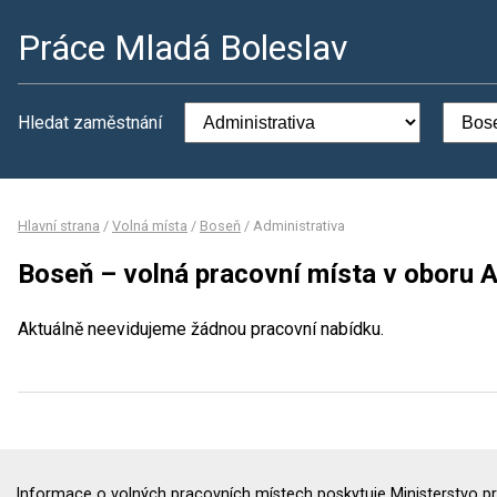
Práce Mladá Boleslav
Hledat zaměstnání
Hlavní strana
/
Volná místa
/
Boseň
/
Administrativa
Boseň – volná pracovní místa v oboru A
Aktuálně neevidujeme žádnou pracovní nabídku.
Informace o volných pracovních místech poskytuje Ministerstvo pr