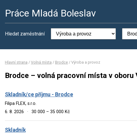
Práce Mladá Boleslav
Hledat zaměstnání
Hlavní strana
/
Volná místa
/
Brodce
/
Výroba a provoz
Brodce – volná pracovní místa v oboru
Skladník/ce příjmu - Brodce
Filipa FLEX, s.r.o.
6. 8. 2026
·
30 000 – 35 000 Kč
Skladník