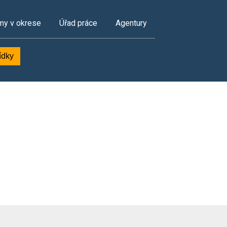
my v okrese
Úřad práce
Agentury
ídky