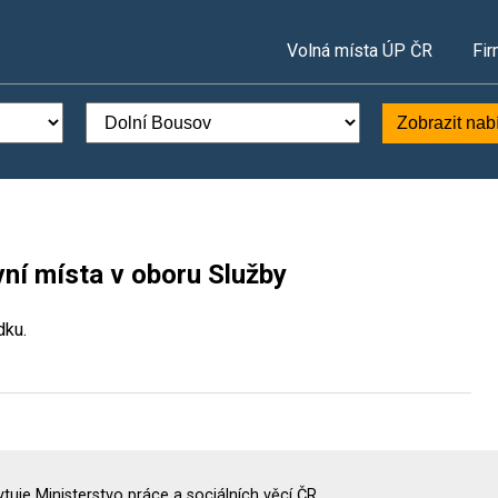
Volná místa ÚP ČR
Fir
Zobrazit nab
ní místa v oboru Služby
dku.
uje Ministerstvo práce a sociálních věcí ČR.