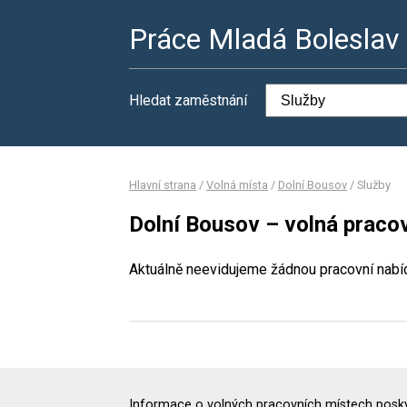
Práce Mladá Boleslav
Hledat zaměstnání
Hlavní strana
/
Volná místa
/
Dolní Bousov
/
Služby
Dolní Bousov – volná pracov
Aktuálně neevidujeme žádnou pracovní nabí
Informace o volných pracovních místech poskyt