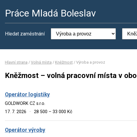
Práce Mladá Boleslav
Hledat zaměstnání
Hlavní strana
/
Volná místa
/
Kněžmost
/
Výroba a provoz
Kněžmost – volná pracovní místa v obo
Operátor logistiky
GOLDWORK CZ s.r.o.
17. 7. 2026
·
28 500 – 33 000 Kč
Operátor výroby