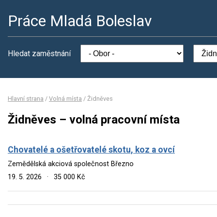
Práce Mladá Boleslav
Hledat zaměstnání
Hlavní strana
/
Volná místa
/
Židněves
Židněves – volná pracovní místa
Chovatelé a ošetřovatelé skotu, koz a ovcí
Zemědělská akciová společnost Březno
19. 5. 2026
·
35 000 Kč