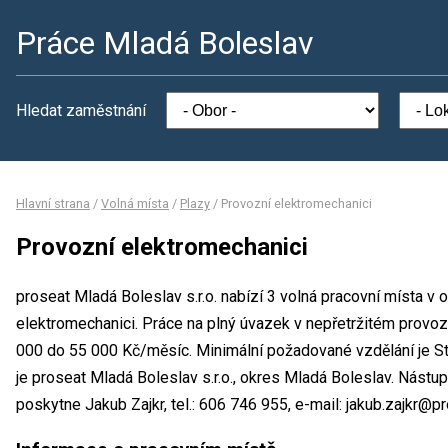
Práce Mladá Boleslav
Hledat zaměstnání
Hlavní strana
/
Volná místa
/
Plazy
/
Provozní elektromechanici
Provozní elektromechanici
proseat Mladá Boleslav s.r.o. nabízí 3 volná pracovní místa v
elektromechanici. Práce na plný úvazek v nepřetržitém prov
000 do 55 000 Kč/měsíc. Minimální požadované vzdělání je St
je proseat Mladá Boleslav s.r.o., okres Mladá Boleslav. Nást
poskytne Jakub Zajkr, tel.: 606 746 955, e-mail: jakub.zajkr@pr