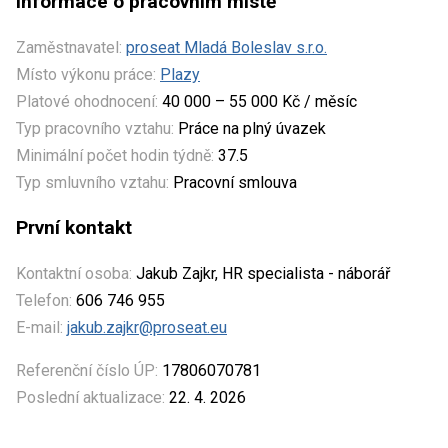
Informace o pracovním místě
Zaměstnavatel:
proseat Mladá Boleslav s.r.o.
Místo výkonu práce:
Plazy
Platové ohodnocení:
40 000 – 55 000 Kč / měsíc
Typ pracovního vztahu:
Práce na plný úvazek
Minimální počet hodin týdně:
37.5
Typ smluvního vztahu:
Pracovní smlouva
První kontakt
Kontaktní osoba:
Jakub Zajkr, HR specialista - náborář
Telefon:
606 746 955
E-mail:
jakub.zajkr@proseat.eu
Referenční číslo ÚP:
17806070781
Poslední aktualizace:
22. 4. 2026