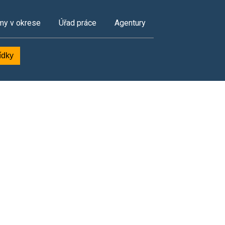
my v okrese
Úřad práce
Agentury
ídky