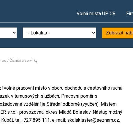
Volná místa ÚP ČR
Fir
Zobrazit nab
erou
/
Číšníci a servírky
 volné pracovní místo v oboru obchodu a cestovního ruchu
 úvazek v turnusových službách. Pracovní poměr s
žadované vzdělání je Střední odborné (vyučen). Místem
 s.r.o.- provozovna, okres Mladá Boleslav. Nástup možný
Kubát, tel.: 727 895 111, e-mail: skalaklaster@seznam.cz.