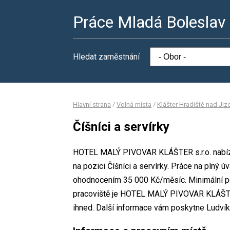
Práce Mladá Boleslav
Hledat zaměstnání
Hlavní strana
/
Volná místa
/
Klášter Hradiště nad Jiz
Číšníci a servírky
HOTEL MALÝ PIVOVAR KLÁŠTER s.r.o. nabízí
na pozici Číšníci a servírky. Práce na plný
ohodnocením 35 000 Kč/měsíc. Minimální po
pracoviště je HOTEL MALÝ PIVOVAR KLÁŠTER
ihned. Další informace vám poskytne Ludvík 