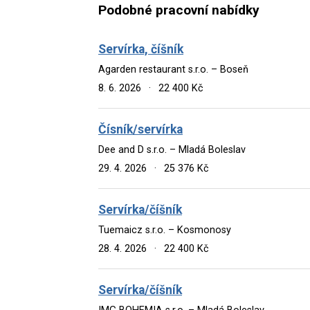
Podobné pracovní nabídky
Servírka, číšník
Agarden restaurant s.r.o. – Boseň
8. 6. 2026
·
22 400 Kč
Čísník/servírka
Dee and D s.r.o. – Mladá Boleslav
29. 4. 2026
·
25 376 Kč
Servírka/číšník
Tuemaicz s.r.o. – Kosmonosy
28. 4. 2026
·
22 400 Kč
Servírka/číšník