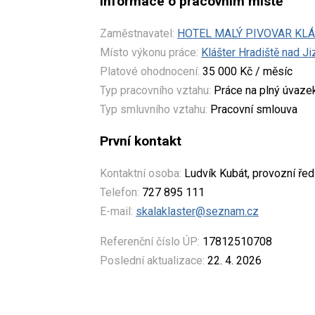
Informace o pracovním místě
Zaměstnavatel:
HOTEL MALÝ PIVOVAR KLÁŠT
Místo výkonu práce:
Klášter Hradiště nad Ji
Platové ohodnocení:
35 000 Kč / měsíc
Typ pracovního vztahu:
Práce na plný úvaze
Typ smluvního vztahu:
Pracovní smlouva
První kontakt
Kontaktní osoba:
Ludvík Kubát, provozní ředi
Telefon:
727 895 111
E-mail:
skalaklaster@seznam.cz
Referenční číslo ÚP:
17812510708
Poslední aktualizace:
22. 4. 2026