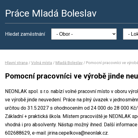
Práce Mladá Boleslav
Hledat zaměstnání
Hlavní strana
/
Volná místa
/
Mladá Boleslav
/
Pomocní pracovníci ve výrobě
Pomocní pracovníci ve výrobě jinde ne
NEONLAK spol. s r.o. nabízí volné pracovní místo v oboru výr
ve výrobě jinde neuvedení. Práce na plný úvazek v jednosmě
určitou do 31.5.2027 s ohodnocením od 24 000 do 28 000 Kč/
Základní + praktická škola. Místem pracoviště je NEONLAK spol
vhodná i pro absolventy. Nástup možný ihned. Další informace 
602688629, e-mail: jirina.cepelkova@neonlak.cz.