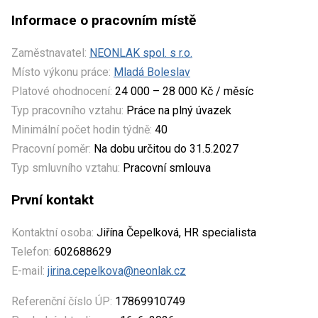
Informace o pracovním místě
Zaměstnavatel:
NEONLAK spol. s r.o.
Místo výkonu práce:
Mladá Boleslav
Platové ohodnocení:
24 000 – 28 000 Kč / měsíc
Typ pracovního vztahu:
Práce na plný úvazek
Minimální počet hodin týdně:
40
Pracovní poměr:
Na dobu určitou do 31.5.2027
Typ smluvního vztahu:
Pracovní smlouva
První kontakt
Kontaktní osoba:
Jiřína Čepelková, HR specialista
Telefon:
602688629
E-mail:
jirina.cepelkova@neonlak.cz
Referenční číslo ÚP:
17869910749