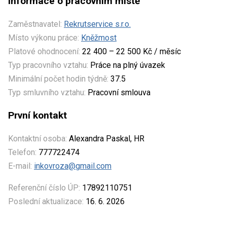
Informace o pracovním místě
Zaměstnavatel:
Rekrutservice s.r.o.
Místo výkonu práce:
Kněžmost
Platové ohodnocení:
22 400 – 22 500 Kč / měsíc
Typ pracovního vztahu:
Práce na plný úvazek
Minimální počet hodin týdně:
37.5
Typ smluvního vztahu:
Pracovní smlouva
První kontakt
Kontaktní osoba:
Alexandra Paskal, HR
Telefon:
777722474
E-mail:
inkovroza@gmail.com
Referenční číslo ÚP:
17892110751
Poslední aktualizace:
16. 6. 2026