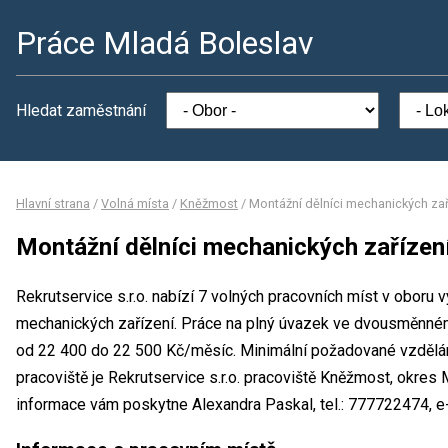
Práce Mladá Boleslav
Hledat zaměstnání
Hlavní strana
/
Volná místa
/
Kněžmost
/
Montážní dělníci mechanických zař
Montážní dělníci mechanických zařízen
Rekrutservice s.r.o. nabízí 7 volných pracovních míst v oboru 
mechanických zařízení. Práce na plný úvazek ve dvousměnn
od 22 400 do 22 500 Kč/měsíc. Minimální požadované vzdělání
pracoviště je Rekrutservice s.r.o. pracoviště Kněžmost, okres
informace vám poskytne Alexandra Paskal, tel.: 777722474, e