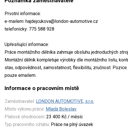
Poznámka zaměstnavatele
Prvotní informace:
e-mailem: hajdejcukova@london-automotive.cz
telefonicky: 775 588 928
Upřesňující informace:
Práce montážního dělníka zahrnuje obsluhu jednoduchých stroj
Montážní dělník kompletuje výrobky dle montážního listu, kont
stav, odpovědnost, samostatnost, flexibilitu, zručnost. Pozice 
pouze emailem.
Informace o pracovním místě
Zaměstnavatel:
LONDON AUTOMOTIVE, s.r.o.
Místo výkonu práce:
Mladá Boleslav
Platové ohodnocení:
23 400 Kč / měsíc
Typ pracovního vztahu:
Práce na plný úvazek