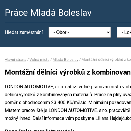
Práce Mladá Boleslav
Hledat zaměstnání
Hlavní strana
/
Volná místa
/
Mladá Boleslav
/
Montážní dělníci výrobků z 
Montážní dělníci výrobků z kombinovan
LONDON AUTOMOTIVE, s.r.o. nabízí volné pracovní místo v ob
dělníci výrobků z kombinovaných materiálů. Práce na plný úv
poměr s ohodnocením 23 400 Kč/měsíc. Minimální požadované v
Místem pracoviště je LONDON AUTOMOTIVE, s.r.o. pracoviště 
možný ihned. Další informace vám poskytne Liliana Hajdejčuko