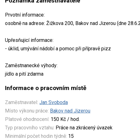
Poznámka zaměstnavatele
Prvotní informace:
osobně na adrese: Žižkova 200, Bakov nad Jizerou (dne 28.6.
Upřesňujicí informace:
- úklid, umývání nádobí a pomoc při přípravě pizz
Zaměstnanecké výhody:
jídlo a pití zdarma
Informace o pracovním místě
Zaměstnavatel:
Jan Svoboda
Místo výkonu práce:
Bakov nad Jizerou
Platové ohodnocení:
150 Kč / hod.
Typ pracovního vztahu:
Práce na zkrácený úvazek
Minimální počet hodin týdně:
15