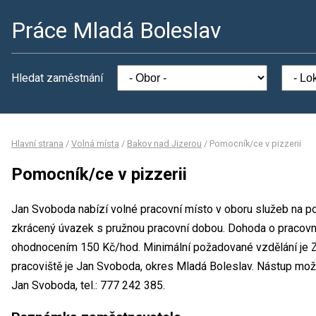
Práce Mladá Boleslav
Hledat zaměstnání
Hlavní strana
/
Volná místa
/
Bakov nad Jizerou
/
Pomocník/ce v pizzerii
Pomocník/ce v pizzerii
Jan Svoboda nabízí volné pracovní místo v oboru služeb na po
zkrácený úvazek s pružnou pracovní dobou. Dohoda o pracovní
ohodnocením 150 Kč/hod. Minimální požadované vzdělání je Zá
pracoviště je Jan Svoboda, okres Mladá Boleslav. Nástup mož
Jan Svoboda, tel.: 777 242 385.