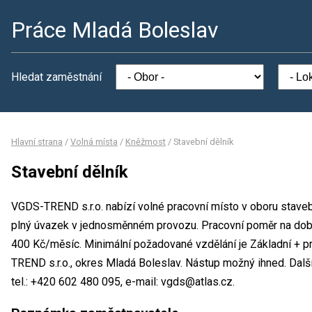
Práce Mladá Boleslav
Hledat zaměstnání
Hlavní strana
/
Volná místa
/
Kněžmost
/
Stavební dělník
Stavební dělník
VGDS-TREND s.r.o. nabízí volné pracovní místo v oboru stavebn
plný úvazek v jednosměnném provozu. Pracovní poměr na dob
400 Kč/měsíc. Minimální požadované vzdělání je Základní + pr
TREND s.r.o., okres Mladá Boleslav. Nástup možný ihned. Dal
tel.: +420 602 480 095, e-mail: vgds@atlas.cz.