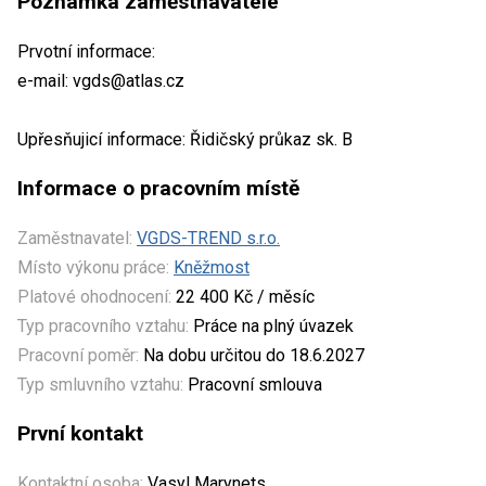
Poznámka zaměstnavatele
Prvotní informace:
e-mail: vgds@atlas.cz
Upřesňujicí informace: Řidičský průkaz sk. B
Informace o pracovním místě
Zaměstnavatel:
VGDS-TREND s.r.o.
Místo výkonu práce:
Kněžmost
Platové ohodnocení:
22 400 Kč / měsíc
Typ pracovního vztahu:
Práce na plný úvazek
Pracovní poměr:
Na dobu určitou do 18.6.2027
Typ smluvního vztahu:
Pracovní smlouva
První kontakt
Kontaktní osoba:
Vasyl Marynets