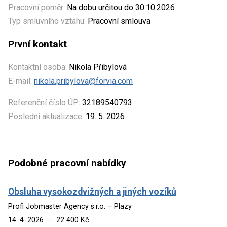
Pracovní poměr:
Na dobu určitou do 30.10.2026
Typ smluvního vztahu:
Pracovní smlouva
První kontakt
Kontaktní osoba:
Nikola Přibylová
E-mail:
nikola.pribylova@forvia.com
Referenční číslo ÚP:
32189540793
Poslední aktualizace:
19. 5. 2026
Podobné pracovní nabídky
Obsluha vysokozdvižných a jiných vozíků
Profi Jobmaster Agency s.r.o. – Plazy
14. 4. 2026
·
22 400 Kč