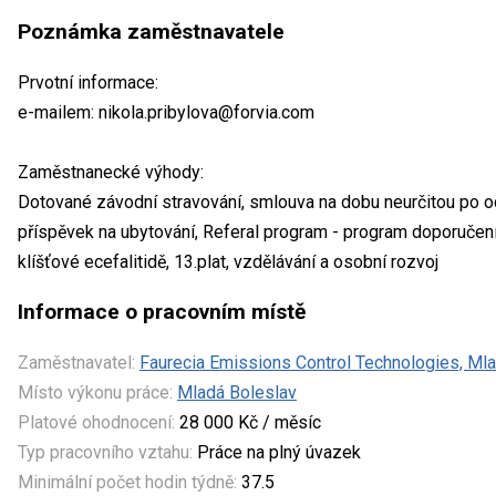
Poznámka zaměstnavatele
Prvotní informace:
e-mailem: nikola.pribylova@forvia.com
Zaměstnanecké výhody:
Dotované závodní stravování, smlouva na dobu neurčitou po 
příspěvek na ubytování, Referal program - program doporučení
klíšťové ecefalitidě, 13.plat, vzdělávání a osobní rozvoj
Informace o pracovním místě
Zaměstnavatel:
Faurecia Emissions Control Technologies, Mladá
Místo výkonu práce:
Mladá Boleslav
Platové ohodnocení:
28 000 Kč / měsíc
Typ pracovního vztahu:
Práce na plný úvazek
Minimální počet hodin týdně:
37.5