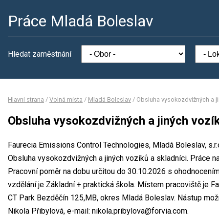
Práce Mladá Boleslav
Hledat zaměstnání
Hlavní strana
/
Volná místa
/
Mladá Boleslav
/
Obsluha vysokozdvižných a ji
Obsluha vysokozdvižných a jiných vozík
Faurecia Emissions Control Technologies, Mladá Boleslav, s.r.o
Obsluha vysokozdvižných a jiných vozíků a skladníci. Práce 
Pracovní poměr na dobu určitou do 30.10.2026 s ohodnocení
vzdělání je Základní + praktická škola. Místem pracoviště je 
CT Park Bezděčín 125,MB, okres Mladá Boleslav. Nástup možn
Nikola Přibylová, e-mail: nikola.pribylova@forvia.com.