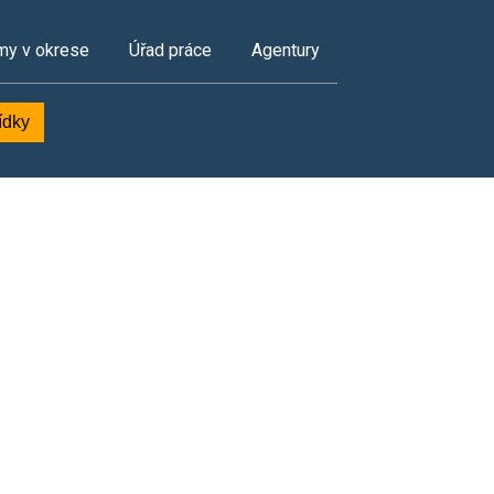
my v okrese
Úřad práce
Agentury
ídky