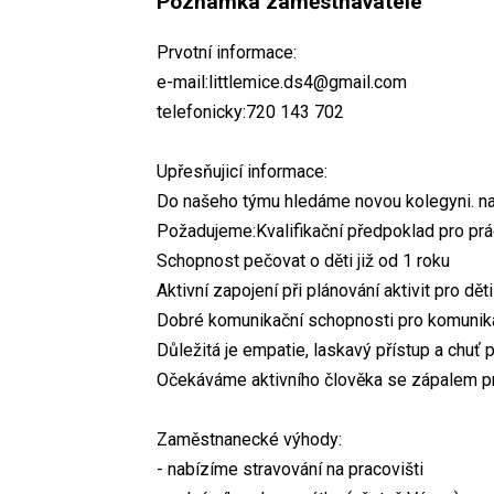
Poznámka zaměstnavatele
Prvotní informace:
e-mail:littlemice.ds4@gmail.com
telefonicky:720 143 702
Upřesňujicí informace:
Do našeho týmu hledáme novou kolegyni. na
Požadujeme:Kvalifikační předpoklad pro prá
Schopnost pečovat o děti již od 1 roku
Aktivní zapojení při plánování aktivit pro děti
Dobré komunikační schopnosti pro komunika
Důležitá je empatie, laskavý přístup a chuť 
Očekáváme aktivního člověka se zápalem pro
Zaměstnanecké výhody:
- nabízíme stravování na pracovišti