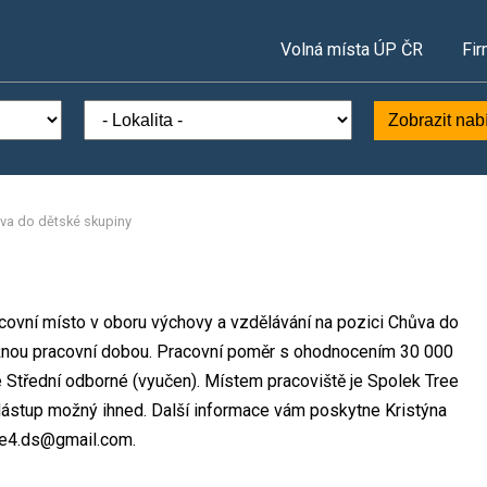
Volná místa ÚP ČR
Fir
Zobrazit nab
va do dětské skupiny
racovní místo v oboru výchovy a vzdělávání na pozici Chůva do
užnou pracovní dobou. Pracovní poměr s ohodnocením 30 000
 Střední odborné (vyučen). Místem pracoviště je Spolek Tree
 Nástup možný ihned. Další informace vám poskytne Kristýna
ice4.ds@gmail.com.