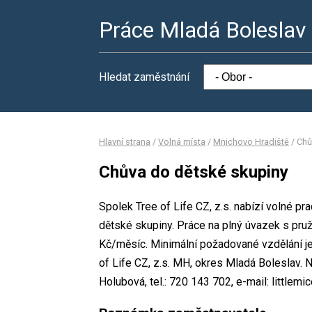
Práce Mladá Boleslav
Hledat zaměstnání
Hlavní strana
/
Volná místa
/
Mnichovo Hradiště
/
Chů
Chůva do dětské skupiny
Spolek Tree of Life CZ, z.s. nabízí volné p
dětské skupiny. Práce na plný úvazek s pr
Kč/měsíc. Minimální požadované vzdělání je
of Life CZ, z.s. MH, okres Mladá Boleslav.
Holubová, tel.: 720 143 702, e-mail: littlem