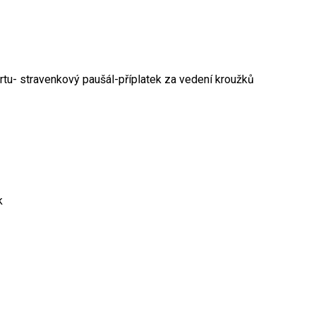
kartu- stravenkový paušál-příplatek za vedení kroužků
k