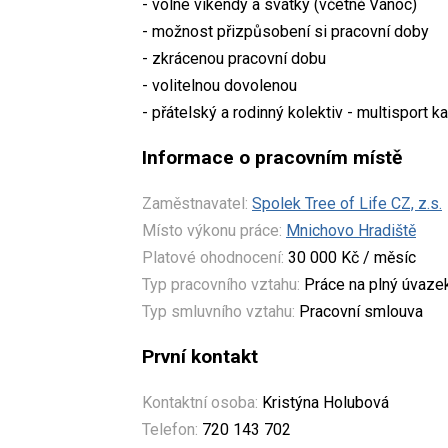
- volné víkendy a svátky (včetně Vánoc)
- možnost přizpůsobení si pracovní doby
- zkrácenou pracovní dobu
- volitelnou dovolenou
- přátelský a rodinný kolektiv - multisport 
Informace o pracovním místě
Zaměstnavatel:
Spolek Tree of Life CZ, z.s.
Místo výkonu práce:
Mnichovo Hradiště
Platové ohodnocení:
30 000 Kč / měsíc
Typ pracovního vztahu:
Práce na plný úvaze
Typ smluvního vztahu:
Pracovní smlouva
První kontakt
Kontaktní osoba:
Kristýna Holubová
Telefon:
720 143 702