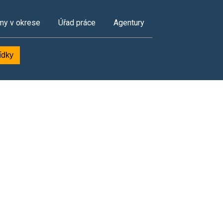
my v okrese
Úřad práce
Agentury
ídky