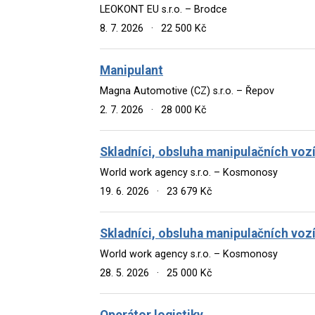
LEOKONT EU s.r.o. – Brodce
8. 7. 2026
·
22 500 Kč
Manipulant
Magna Automotive (CZ) s.r.o. – Řepov
2. 7. 2026
·
28 000 Kč
Skladníci, obsluha manipulačních voz
World work agency s.r.o. – Kosmonosy
19. 6. 2026
·
23 679 Kč
Skladníci, obsluha manipulačních voz
World work agency s.r.o. – Kosmonosy
28. 5. 2026
·
25 000 Kč
Operátor logistiky