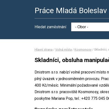
Práce Mladá Boleslav
Hledat zaměstnání
Hlavní strana
/
Volná místa
/
Kosmonosy
/
Skladníci,
Skladníci, obsluha manipula
Dnistrom s.r.o. nabízí volné pracovní místo 
plný úvazek v jednosměnném provozu. Prac
400 Kč/měsíc. Minimální požadované vzdělání
Dnistrom s.r.o. pracoviště Kosmonosy, okre
poskytne Mariana Pop, tel.: +420 775 045 0