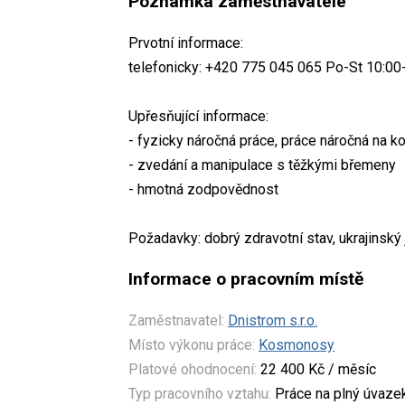
Poznámka zaměstnavatele
Prvotní informace:
telefonicky: +420 775 045 065 Po-St 10:00
Upřesňující informace:
- fyzicky náročná práce, práce náročná na ko
- zvedání a manipulace s těžkými břemeny
- hmotná zodpovědnost
Požadavky: dobrý zdravotní stav, ukrajinský 
Informace o pracovním místě
Zaměstnavatel:
Dnistrom s.r.o.
Místo výkonu práce:
Kosmonosy
Platové ohodnocení:
22 400 Kč / měsíc
Typ pracovního vztahu:
Práce na plný úvaze