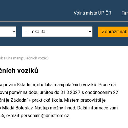
Volná místa ÚP ČR
Fir
Zobrazit nab
 obsluha manipulačních vozíků
čních vozíků
na pozici Skladníci, obsluha manipulačních vozíků. Práce na
ovní poměr na dobu určitou do 31.3.2027 s ohodnocením 22
 je Základní + praktická škola. Místem pracoviště je
s Mladá Boleslav. Nástup možný ihned. Další informace vám
65, e-mail: personalni@dnistrom.cz.