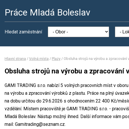
Práce Mladá Boleslav
Hledat zaměstnání
Hlavní strana
/
Volná místa
/
Plazy
/
Obsluha strojů na výrobu a zpracování 
Obsluha strojů na výrobu a zpracování 
GAMI TRADING s.r.o. nabízí 5 volných pracovních míst v oboru
na výrobu a zpracování výrobků z plastu. Práce na plný úvaz
na dobu určitou do 29.6.2026 s ohodnocením 22 400 Kč/měsíc
vzdělání. Místem pracoviště je GAMI TRADING s.r.o. - pracoviš
Mladá Boleslav. Nástup možný ihned. Další informace vám posk
mail: Gamitrading@seznam.cz.