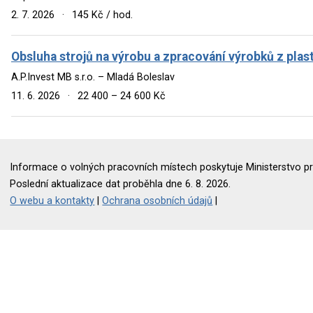
2. 7. 2026
·
145 Kč / hod.
Obsluha strojů na výrobu a zpracování výrobků z plas
A.P.Invest MB s.r.o. – Mladá Boleslav
11. 6. 2026
·
22 400 – 24 600 Kč
Informace o volných pracovních místech poskytuje Ministerstvo pr
Poslední aktualizace dat proběhla dne 6. 8. 2026.
O webu a kontakty
|
Ochrana osobních údajů
|