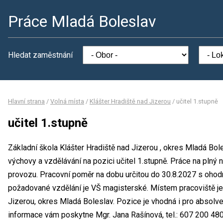
Práce Mladá Boleslav
Hledat zaměstnání
Hlavní strana
/
Volná místa
/
Klášter Hradiště nad Jizerou
/
učitel 1.stupně
učitel 1.stupně
Základní škola Klášter Hradiště nad Jizerou , okres Mladá Bol
výchovy a vzdělávání na pozici učitel 1.stupně. Práce na pl
provozu. Pracovní poměr na dobu určitou do 30.8.2027 s oho
požadované vzdělání je VŠ magisterské. Místem pracoviště je 
Jizerou, okres Mladá Boleslav. Pozice je vhodná i pro absolv
informace vám poskytne Mgr. Jana Rašínová, tel.: 607 200 480