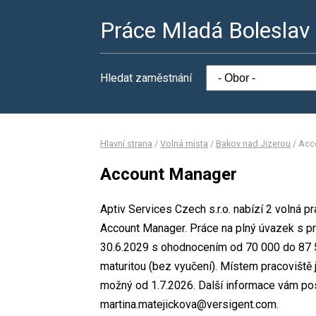
Práce Mladá Boleslav
Hledat zaměstnání
Hlavní strana
/
Volná místa
/
Bakov nad Jizerou
/
Acc
Account Manager
Aptiv Services Czech s.r.o. nabízí 2 volná 
Account Manager. Práce na plný úvazek s pr
30.6.2029 s ohodnocením od 70 000 do 87 
maturitou (bez vyučení). Místem pracoviště 
možný od 1.7.2026. Další informace vám pos
martina.matejickova@versigent.com.