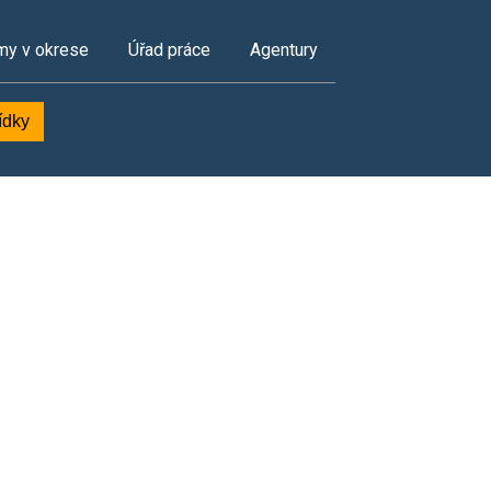
my v okrese
Úřad práce
Agentury
ídky