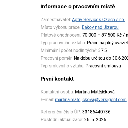
Informace o pracovním místě
Zaměstnavatel:
Aptiv Services Czech s.r.o.
Místo výkonu práce:
Bakov nad Jizerou
Platové ohodnocení:
70 000 – 87 500 Kč / 
Typ pracovního vztahu:
Práce na plný úvaze
Minimální počet hodin týdně:
37.5
Pracovní poměr:
Na dobu určitou do 30.6.20
Typ smluvního vztahu:
Pracovní smlouva
První kontakt
Kontaktní osoba:
Martina Matějíčková
E-mail:
martina.matejickova@versigent.com
Referenční číslo ÚP:
33186440736
Poslední aktualizace:
26. 5. 2026