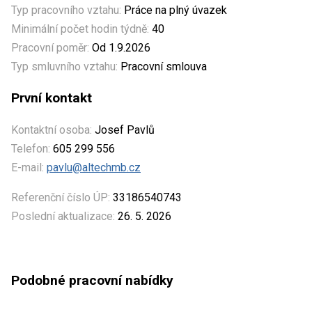
Typ pracovního vztahu:
Práce na plný úvazek
Minimální počet hodin týdně:
40
Pracovní poměr:
Od 1.9.2026
Typ smluvního vztahu:
Pracovní smlouva
První kontakt
Kontaktní osoba:
Josef Pavlů
Telefon:
605 299 556
E-mail:
pavlu@altechmb.cz
Referenční číslo ÚP:
33186540743
Poslední aktualizace:
26. 5. 2026
Podobné pracovní nabídky