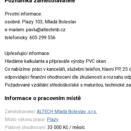
Poznámka zaměstnavatele
Prvotní informace:
osobně: Plazy 103, Mladá Boleslav
e-mailem: pavlu@altechmb.cz
telefonicky: 605 299 556
Upřesňující informace:
Hledáme kalkulanta a přípraváře výroby PVC oken.
Co nabízíme: práci v kanceláři, služební telefon, hlavní PP, 25 
odpovídající finanční ohodnocení dle zkušeností a rozsahu od
Požadované vzdělání středoškolské s maturitou, technické z
Informace o pracovním místě
Zaměstnavatel:
ALTECH Mladá Boleslav ,s.r.o.
Místo výkonu práce:
Plazy
Platové ohodnocení:
33 000 Kč / měsíc