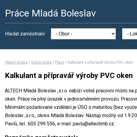
Práce Mladá Boleslav
Hledat zaměstnání
Hlavní strana
/
Volná místa
/
Plazy
/
Kalkulant a přípravář výroby PVC oken
Kalkulant a přípravář výroby PVC oken
ALTECH Mladá Boleslav ,s.r.o. nabízí volné pracovní místo na 
oken. Práce na plný úvazek v jednosměnném provozu. Pracov
Minimální požadované vzdělání je ÚSO s maturitou (bez vyuče
Boleslav ,s.r.o., okres Mladá Boleslav. Nástup možný od 1.9.
Pavlů, tel.: 605 299 556, e-mail: pavlu@altechmb.cz.