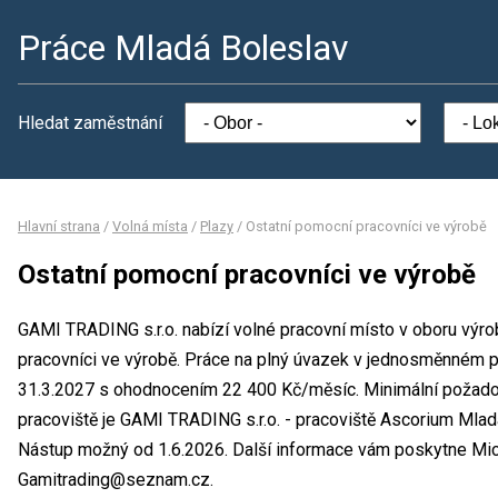
Práce Mladá Boleslav
Hledat zaměstnání
Hlavní strana
/
Volná místa
/
Plazy
/
Ostatní pomocní pracovníci ve výrobě
Ostatní pomocní pracovníci ve výrobě
GAMI TRADING s.r.o. nabízí volné pracovní místo v oboru výro
pracovníci ve výrobě. Práce na plný úvazek v jednosměnném p
31.3.2027 s ohodnocením 22 400 Kč/měsíc. Minimální požadov
pracoviště je GAMI TRADING s.r.o. - pracoviště Ascorium Mladá
Nástup možný od 1.6.2026. Další informace vám poskytne Micha
Gamitrading@seznam.cz.