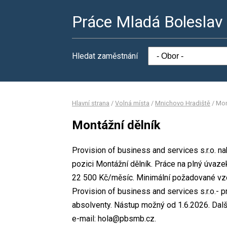
Práce Mladá Boleslav
Hledat zaměstnání
Hlavní strana
/
Volná místa
/
Mnichovo Hradiště
/
Mon
Montážní dělník
Provision of business and services s.r.o. n
pozici Montážní dělník. Práce na plný úva
22 500 Kč/měsíc. Minimální požadované vzdě
Provision of business and services s.r.o.- 
absolventy. Nástup možný od 1.6.2026. Dalš
e-mail: hola@pbsmb.cz.