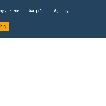
my v okrese
Úřad práce
Agentury
ídky