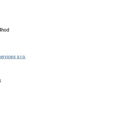
14hod
rvices s.r.o.
k