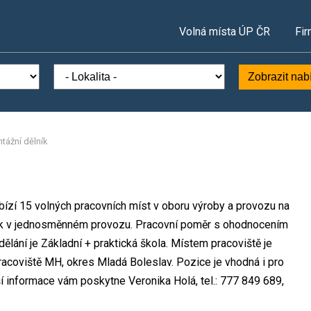
Volná místa ÚP ČR
Fir
Zobrazit nab
tážní dělník
abízí 15 volných pracovních míst v oboru výroby a provozu na
zek v jednosměnném provozu. Pracovní poměr s ohodnocením
lání je Základní + praktická škola. Místem pracoviště je
pracoviště MH, okres Mladá Boleslav. Pozice je vhodná i pro
í informace vám poskytne Veronika Holá, tel.: 777 849 689,