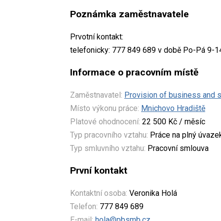
Poznámka zaměstnavatele
Prvotní kontakt:
telefonicky: 777 849 689 v době Po-Pá 9-
Informace o pracovním místě
Zaměstnavatel:
Provision of business and se
Místo výkonu práce:
Mnichovo Hradiště
Platové ohodnocení:
22 500 Kč / měsíc
Typ pracovního vztahu:
Práce na plný úvaze
Typ smluvního vztahu:
Pracovní smlouva
První kontakt
Kontaktní osoba:
Veronika Holá
Telefon:
777 849 689
E-mail:
hola@pbsmb.cz