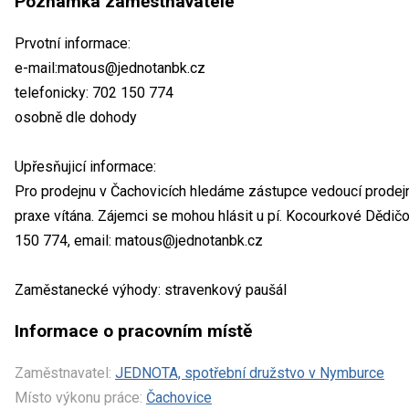
Poznámka zaměstnavatele
Prvotní informace:
e-mail:matous@jednotanbk.cz
telefonicky: 702 150 774
osobně dle dohody
Upřesňujicí informace:
Pro prodejnu v Čachovicích hledáme zástupce vedoucí prodej
praxe vítána. Zájemci se mohou hlásit u pí. Kocourkové Dědičov
150 774, email: matous@jednotanbk.cz
Zaměstanecké výhody: stravenkový paušál
Informace o pracovním místě
Zaměstnavatel:
JEDNOTA, spotřební družstvo v Nymburce
Místo výkonu práce:
Čachovice