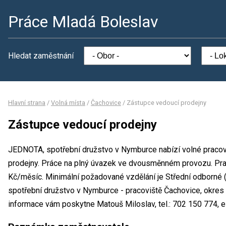
Práce Mladá Boleslav
Hledat zaměstnání
Hlavní strana
/
Volná místa
/
Čachovice
/
Zástupce vedoucí prodejny
Zástupce vedoucí prodejny
JEDNOTA, spotřební družstvo v Nymburce nabízí volné pracov
prodejny. Práce na plný úvazek ve dvousměnném provozu. Pr
Kč/měsíc. Minimální požadované vzdělání je Střední odborné 
spotřební družstvo v Nymburce - pracoviště Čachovice, okres
informace vám poskytne Matouš Miloslav, tel.: 702 150 774, 