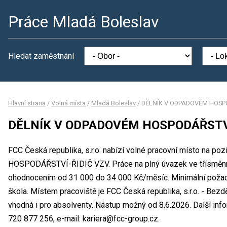
Práce Mladá Boleslav
Hledat zaměstnání
Hlavní strana
/
Volná místa
/
Mladá Boleslav
/
DĚLNÍK V ODPADOVÉM HOSPO
DĚLNÍK V ODPADOVÉM HOSPODÁŘSTVÍ
FCC Česká republika, s.r.o. nabízí volné pracovní místo na
HOSPODÁŘSTVÍ-ŘIDIČ VZV. Práce na plný úvazek ve třísměn
ohodnocením od 31 000 do 34 000 Kč/měsíc. Minimální požado
škola. Místem pracoviště je FCC Česká republika, s.r.o. - Bezd
vhodná i pro absolventy. Nástup možný od 8.6.2026. Další info
720 877 256, e-mail: kariera@fcc-group.cz.