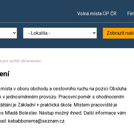
Volná místa ÚP ČR
Fir
Zobrazit nab
 pro rychlé občerstvení
ení
í místa v oboru obchodu a cestovního ruchu na pozici Obsluha
zek v jednosměnném provozu. Pracovní poměr s ohodnocením
lání je Základní + praktická škola. Místem pracoviště je
es Mladá Boleslav. Nástup možný ihned. Další informace vám
e-mail: kebabbonema@seznam.cz.