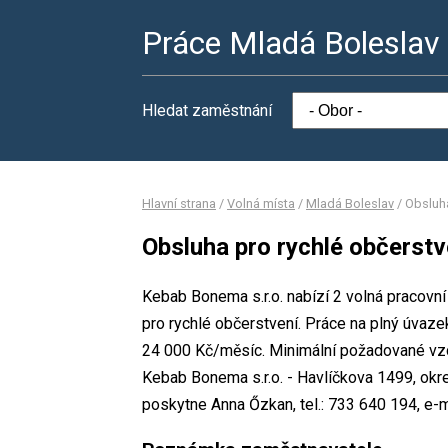
Práce Mladá Boleslav
Hledat zaměstnání
Hlavní strana
/
Volná místa
/
Mladá Boleslav
/
Obsluha
Obsluha pro rychlé občerstv
Kebab Bonema s.r.o. nabízí 2 volná pracovn
pro rychlé občerstvení. Práce na plný úva
24 000 Kč/měsíc. Minimální požadované vzdě
Kebab Bonema s.r.o. - Havlíčkova 1499, okr
poskytne Anna Őzkan, tel.: 733 640 194, 