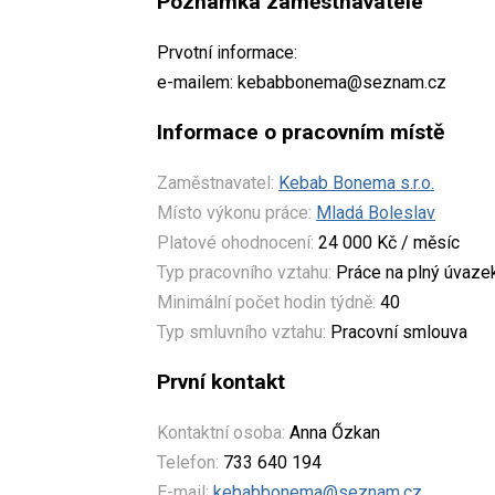
Poznámka zaměstnavatele
Prvotní informace:
e-mailem: kebabbonema@seznam.cz
Informace o pracovním místě
Zaměstnavatel:
Kebab Bonema s.r.o.
Místo výkonu práce:
Mladá Boleslav
Platové ohodnocení:
24 000 Kč / měsíc
Typ pracovního vztahu:
Práce na plný úvaze
Minimální počet hodin týdně:
40
Typ smluvního vztahu:
Pracovní smlouva
První kontakt
Kontaktní osoba:
Anna Őzkan
Telefon:
733 640 194
E-mail:
kebabbonema@seznam.cz