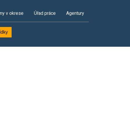
my v okrese
Úřad práce
Agentury
ídky