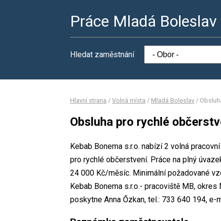
Práce Mladá Boleslav
Hledat zaměstnání
Hlavní strana
/
Volná místa
/
Mladá Boleslav
/
Obsluha
Obsluha pro rychlé občerstv
Kebab Bonema s.r.o. nabízí 2 volná pracovn
pro rychlé občerstvení. Práce na plný úva
24 000 Kč/měsíc. Minimální požadované vzdě
Kebab Bonema s.r.o.- pracoviště MB, okres
poskytne Anna Őzkan, tel.: 733 640 194, 