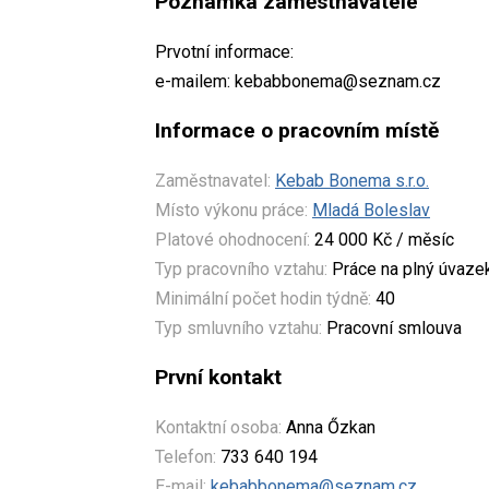
Poznámka zaměstnavatele
Prvotní informace:
e-mailem: kebabbonema@seznam.cz
Informace o pracovním místě
Zaměstnavatel:
Kebab Bonema s.r.o.
Místo výkonu práce:
Mladá Boleslav
Platové ohodnocení:
24 000 Kč / měsíc
Typ pracovního vztahu:
Práce na plný úvaze
Minimální počet hodin týdně:
40
Typ smluvního vztahu:
Pracovní smlouva
První kontakt
Kontaktní osoba:
Anna Őzkan
Telefon:
733 640 194
E-mail:
kebabbonema@seznam.cz