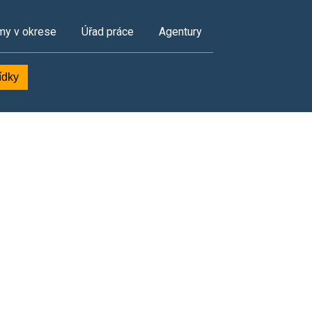
my v okrese
Úřad práce
Agentury
ídky