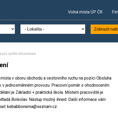
Volná místa ÚP ČR
Fir
Zobrazit nab
 pro rychlé občerstvení
ení
í místa v oboru obchodu a cestovního ruchu na pozici Obsluha
zek v jednosměnném provozu. Pracovní poměr s ohodnocením
lání je Základní + praktická škola. Místem pracoviště je
 Mladá Boleslav. Nástup možný ihned. Další informace vám
e-mail: kebabbonema@seznam.cz.