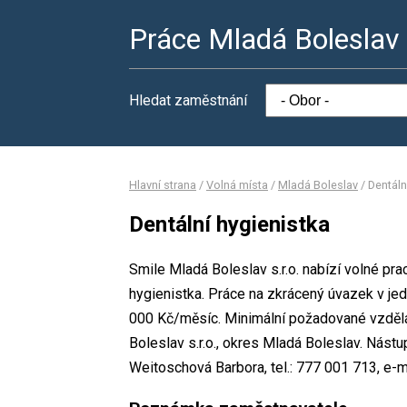
Práce Mladá Boleslav
Hledat zaměstnání
Hlavní strana
/
Volná místa
/
Mladá Boleslav
/
Dentáln
Dentální hygienistka
Smile Mladá Boleslav s.r.o. nabízí volné pra
hygienistka. Práce na zkrácený úvazek v 
000 Kč/měsíc. Minimální požadované vzdělá
Boleslav s.r.o., okres Mladá Boleslav. Nás
Weitoschová Barbora, tel.: 777 001 713, e-