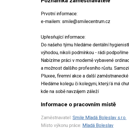
Poznámka zaměstnavatele
Prvotní informace:
e-mailem: smile@smilecentrum.cz
Upřesňující informace:
Do našeho týmu hledáme dentální hygienistk
výhodou, nikoli podmínkou - rádi podpoříme 
Nabízíme práci v moderně vybavené ordinaci,
a možnost dalšího profesního růstu. Samozřej
Pluxee, firemní akce a další zaměstnanecké 
Hledáme kolegu či kolegyni, který/á má chuť 
kde na sobě navzájem záleží
Informace o pracovním místě
Zaměstnavatel:
Smile Mladá Boleslav s.r.o.
Místo výkonu práce:
Mladá Boleslav