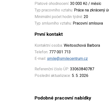
Platové ohodnocení:
30 000 Kč / měsíc
Typ pracovního vztahu:
Práce na zkrácený 
Minimální počet hodin týdně:
20
Typ smluvního vztahu:
Pracovní smlouva
První kontakt
Kontaktní osoba:
Weitoschová Barbora
Telefon:
777 001 713
E-mail:
smile@smilecentrum.cz
Referenční číslo ÚP:
33063840787
Poslední aktualizace:
5. 5. 2026
Podobné pracovní nabídky