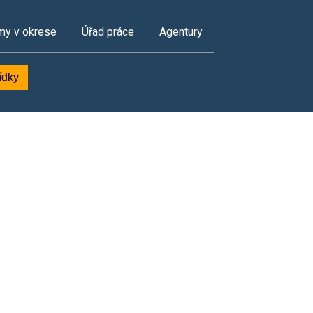
my v okrese
Úřad práce
Agentury
ídky