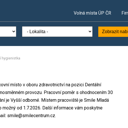
Volná místa ÚP ČR
Fir
Zobrazit nab
í hygienistka
covní místo v oboru zdravotnictví na pozici Dentální
jednosměnném provozu. Pracovní poměr s ohodnocením 30
ní je Vyšší odborné. Místem pracoviště je Smile Mladá
tup možný od 1.7.2026. Další informace vám poskytne
mail: smile@smilecentrum.cz.