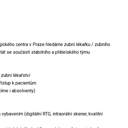
ckého centra v Praze hledáme zubní lékařku / zubního
stát se součástí stabilního a přátelského týmu.
zubní lékařství
řístup k pacientům
číme i absolventy)
ybavením (digitální RTG, intraorální skener, kvalitní