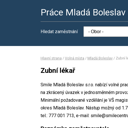
Práce Mladá Boleslav
Hledat zaměstnání
Hlavní strana
/
Volná místa
/
Mladá Boleslav
/
Zubní l
Zubní lékař
Smile Mladá Boleslav s.r.o. nabízí volné pra
na zkrácený úvazek v jednosměnném provo
Minimální požadované vzdělání je VŠ magiste
okres Mladá Boleslav. Nástup možný od 1.7
tel.: 777 001 713, e-mail: smile@smilecentr