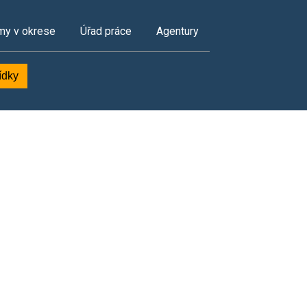
my v okrese
Úřad práce
Agentury
ídky