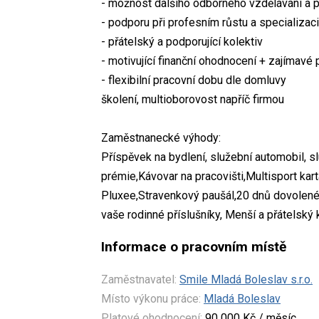
- možnost dalšího odborného vzdělávání a 
- podporu při profesním růstu a specializaci
- přátelský a podporující kolektiv
- motivující finanční ohodnocení + zajímavé
- flexibilní pracovní dobu dle domluvy
školení, multioborovost napříč firmou
Zaměstnanecké výhody:
Příspěvek na bydlení, služební automobil, s
prémie,Kávovar na pracovišti,Multisport kar
Pluxee,Stravenkový paušál,20 dnů dovolené 
vaše rodinné příslušníky, Menší a přátelský k
Informace o pracovním místě
Zaměstnavatel:
Smile Mladá Boleslav s.r.o.
Místo výkonu práce:
Mladá Boleslav
Platové ohodnocení:
90 000 Kč / měsíc