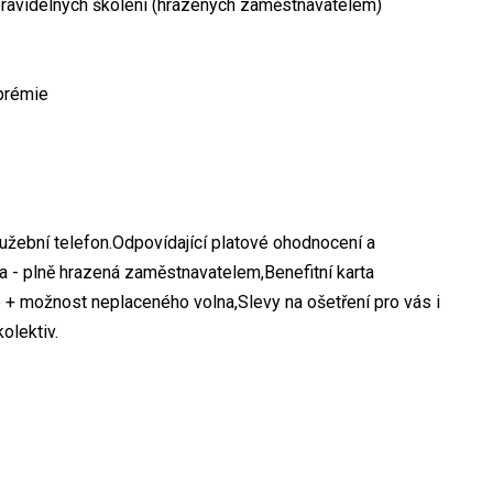
pravidelných školení (hrazených zaměstnavatelem)
 prémie
lužební telefon.Odpovídající platové ohodnocení a
ta - plně hrazená zaměstnavatelem,Benefitní karta
+ možnost neplaceného volna,Slevy na ošetření pro vás i
olektiv.