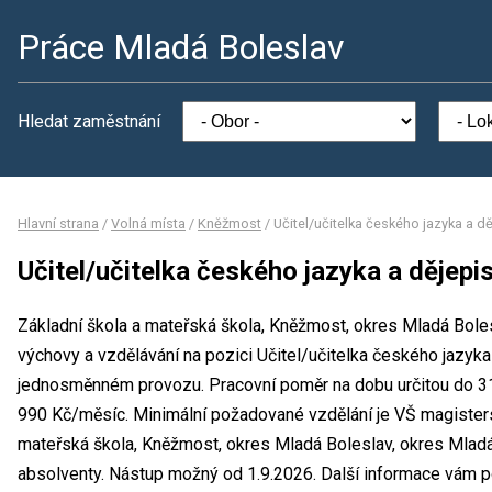
Práce Mladá Boleslav
Hledat zaměstnání
Hlavní strana
/
Volná místa
/
Kněžmost
/
Učitel/učitelka českého jazyka a d
Učitel/učitelka českého jazyka a dějepi
Základní škola a mateřská škola, Kněžmost, okres Mladá Boles
výchovy a vzdělávání na pozici Učitel/učitelka českého jazyka
jednosměnném provozu. Pracovní poměr na dobu určitou do 3
990 Kč/měsíc. Minimální požadované vzdělání je VŠ magisters
mateřská škola, Kněžmost, okres Mladá Boleslav, okres Mladá 
absolventy. Nástup možný od 1.9.2026. Další informace vám 