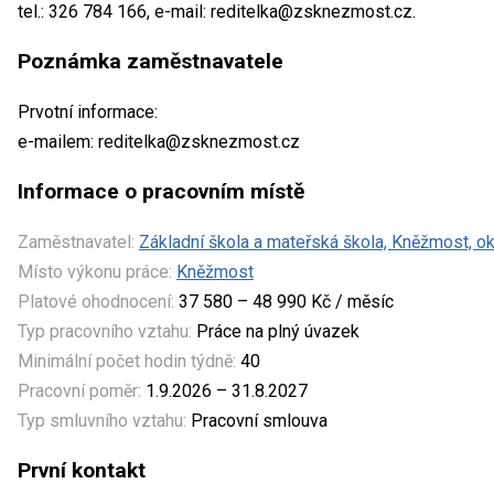
tel.: 326 784 166, e-mail: reditelka@zsknezmost.cz.
Poznámka zaměstnavatele
Prvotní informace:
e-mailem: reditelka@zsknezmost.cz
Informace o pracovním místě
Zaměstnavatel:
Základní škola a mateřská škola, Kněžmost, o
Místo výkonu práce:
Kněžmost
Platové ohodnocení:
37 580 – 48 990 Kč / měsíc
Typ pracovního vztahu:
Práce na plný úvazek
Minimální počet hodin týdně:
40
Pracovní poměr:
1.9.2026 – 31.8.2027
Typ smluvního vztahu:
Pracovní smlouva
První kontakt